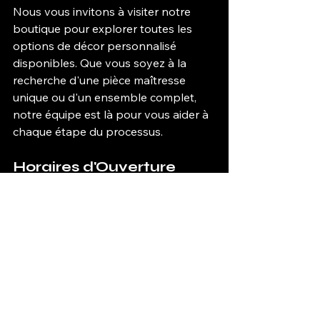
Nous vous invitons à visiter notre 
boutique pour explorer toutes les 
options de décor personnalisé 
disponibles. Que vous soyez à la 
recherche d'une pièce maîtresse 
unique ou d'un ensemble complet, 
notre équipe est là pour vous aider à 
chaque étape du processus.
Horaires d'Ouverture
Lundi à Vendredi
 : 10h00 - 19h00
Samedi
 : 10h00 - 17h00
Dimanche
 : Fermé
Localisation
Nous sommes situés au cœur de la 